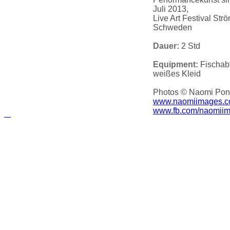
Juli 2013,
Live Art Festival Str
Schweden
Dauer:
2 Std
Equipment:
Fischabf
weißes Kleid
Photos © Naomi Pong
www.naomiimages.
www.fb.com/naomii
русские сериалы