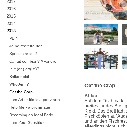
2017
2016
2015
2014
2013
PEIN
Je ne regrette rien
Species artist 2
Ça fait combien? A vendre.
Is it (an) art(ist)?
Balkomobil
Who Am I?
Get the Crap
Get the Crap
Ablauf
I am Art or life is a ponyfarm
Auf dem Fischmarkt 
breites rundes Brett 
Help Me - a pilgrimage
Kleid. Das Brett lädt 
Becoming an Ideal Body
Fischköpfen auf Auge
und an den Fischres
I am Your Substitute
allerdings nicht, sic