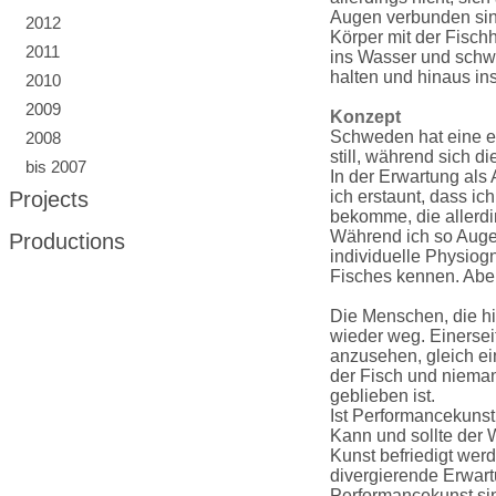
Augen verbunden sind
2012
Körper mit der Fischh
2011
ins Wasser und schw
halten und hinaus in
2010
2009
Konzept
Schweden hat eine e
2008
still, während sich 
bis 2007
In der Erwartung al
Projects
ich erstaunt, dass ic
bekomme, die allerdi
Während ich so Auge 
Productions
individuelle Physiog
Fisches kennen. Aber 
Die Menschen, die hi
wieder weg. Einersei
anzusehen, gleich ein
der Fisch und niema
geblieben ist.
Ist Performancekunst
Kann und sollte der 
Kunst befriedigt wer
divergierende Erwart
Performancekunst si