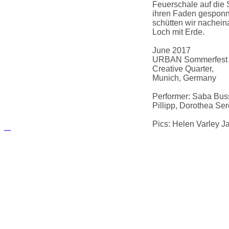
Feuerschale auf die 
ihren Faden gesponne
schütten wir nachein
Loch mit Erde.
June 2017
URBAN Sommerfest
Creative Quarter,
Munich, Germany
Performer: Saba Bus
Pillipp, Dorothea Ser
Pics: Helen Varley J
русские сериалы