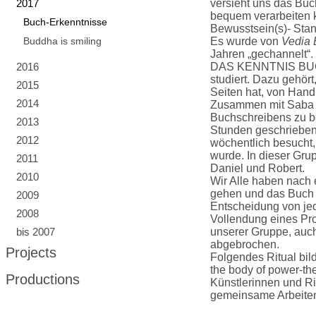
2017
versieht uns das Buch
bequem verarbeiten 
Buch-Erkenntnisse
Bewusstsein(s)- Stan
Buddha is smiling
Es wurde von
Vedia 
Jahren „gechannelt“.
2016
DAS KENNTNIS BUCH 
studiert. Dazu gehör
2015
Seiten hat, von Hand
2014
Zusammen mit Saba B
Buchschreibens zu be
2013
Stunden geschrieben
2012
wöchentlich besucht,
wurde. In dieser Gru
2011
Daniel und Robert.
2010
Wir Alle haben nach 
gehen und das Buch 
2009
Entscheidung von jede
2008
Vollendung eines Pro
bis 2007
unserer Gruppe, auc
abgebrochen.
Projects
Folgendes Ritual bil
the body of power-th
Productions
Künstlerinnen und Ri
gemeinsame Arbeiten