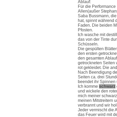
Ablauf:
Für die Performance 
Allen(außer Stephan
Saba Bussmann, die 
hat, spinnt während 
Faden. Die beiden 
Pfosten.
Ich wasche mit destil
das von der Tinte du
Schüsseln.
Die gespülten Blätt
den ersten getrockne
den gesamten Ablauf 
getrockneten Seiten
rot gekleidet. Die a
Nach Beendigung de
Seiten ca. drei Stun
beendet ihr Spinnen 
Ich komme
schwarz
und wickele den rot
mich meiner schwarz
meinen Mitstreitern u
verbrannt und wir ho
Jeder vermischt die
das Feuer wird mit d