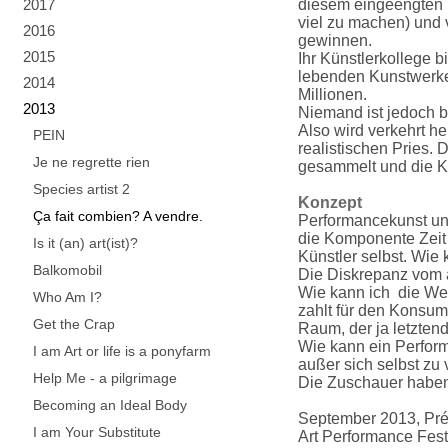
2017
diesem eingeengten U
viel zu machen) und 
2016
gewinnen.
2015
Ihr Künstlerkollege b
lebenden Kunstwerke
2014
Millionen.
2013
Niemand ist jedoch be
Also wird verkehrt h
PEIN
realistischen Pries. 
Je ne regrette rien
gesammelt und die Kün
Species artist 2
Konzept
Ça fait combien? A vendre.
Performancekunst unt
die Komponente Zeit
Is it (an) art(ist)?
Künstler selbst. Wie
Balkomobil
Die Diskrepanz vom 
Wie kann ich die We
Who Am I?
zahlt für den Konsum 
Get the Crap
Raum, der ja letztend
Wie kann ein Perform
I am Art or life is a ponyfarm
außer sich selbst zu
Help Me - a pilgrimage
Die Zuschauer haben
Becoming an Ideal Body
September 2013, Pré
I am Your Substitute
Art Performance Fest