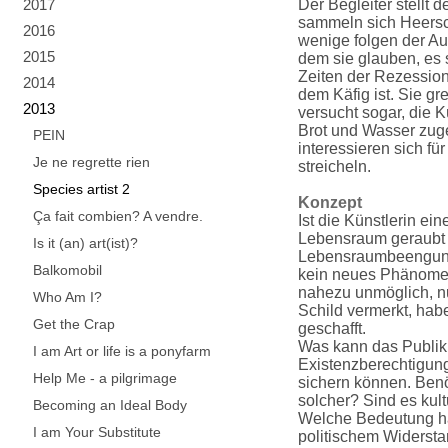
2017
Der Begleiter stellt 
sammeln sich Heers
2016
wenige folgen der Au
2015
dem sie glauben, es s
Zeiten der Rezessio
2014
dem Käfig ist. Sie gr
2013
versucht sogar, die K
Brot und Wasser zuge
PEIN
interessieren sich fü
Je ne regrette rien
streicheln.
Species artist 2
Konzept
Ça fait combien? A vendre.
Ist die Künstlerin ei
Lebensraum geraubt w
Is it (an) art(ist)?
Lebensraumbeengun
Balkomobil
kein neues Phänomen. 
nahezu unmöglich, n
Who Am I?
Schild vermerkt, hab
Get the Crap
geschafft.
Was kann das Publik
I am Art or life is a ponyfarm
Existenzberechtigung
Help Me - a pilgrimage
sichern können. Benö
solcher? Sind es kult
Becoming an Ideal Body
Welche Bedeutung ha
I am Your Substitute
politischem Widerst