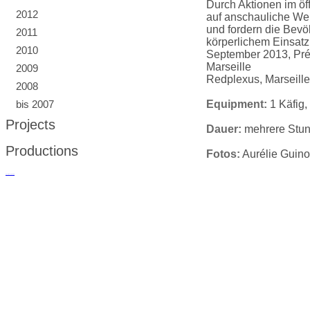
Durch Aktionen im ö
2012
auf anschauliche We
und fordern die Bevö
2011
körperlichem Einsatz
2010
September 2013, Préa
Marseille
2009
Redplexus, Marseille
2008
bis 2007
Equipment:
1 Käfig,
Projects
Dauer:
mehrere Stu
Productions
Fotos:
Aurélie Guinot
русские сериалы